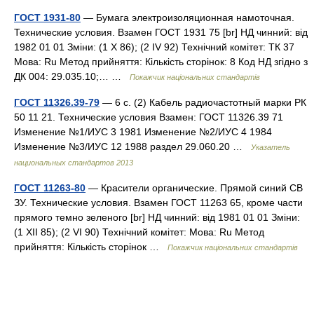
ГОСТ 1931-80
— Бумага электроизоляционная намоточная.
Технические условия. Взамен ГОСТ 1931 75 [br] НД чинний: від
1982 01 01 Зміни: (1 X 86); (2 IV 92) Технічний комітет: ТК 37
Мова: Ru Метод прийняття: Кількість сторінок: 8 Код НД згідно з
ДК 004: 29.035.10;… …
Покажчик національних стандартів
ГОСТ 11326.39-79
— 6 с. (2) Кабель радиочастотный марки РК
50 11 21. Технические условия Взамен: ГОСТ 11326.39 71
Изменение №1/ИУС 3 1981 Изменение №2/ИУС 4 1984
Изменение №3/ИУС 12 1988 раздел 29.060.20 …
Указатель
национальных стандартов 2013
ГОСТ 11263-80
— Красители органические. Прямой синий СВ
ЗУ. Технические условия. Взамен ГОСТ 11263 65, кроме части
прямого темно зеленого [br] НД чинний: від 1981 01 01 Зміни:
(1 XII 85); (2 VI 90) Технічний комітет: Мова: Ru Метод
прийняття: Кількість сторінок …
Покажчик національних стандартів